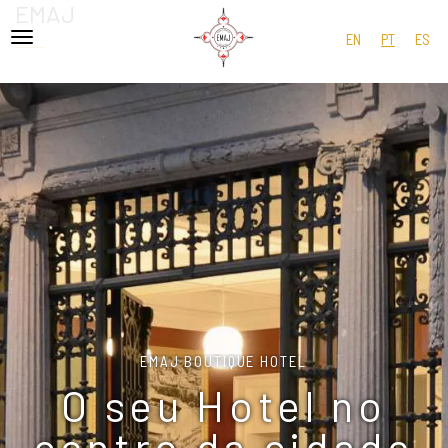
EMAJ
EN
PT
ES
EMAJ BOUTIQUE HOTEL
O seu Hotel no
centro da cidade