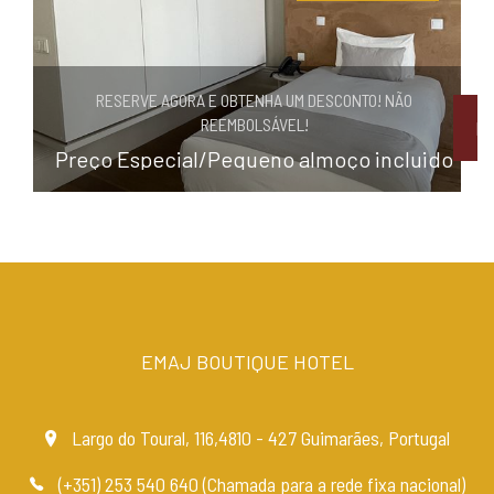
RESERVE AGORA E OBTENHA UM DESCONTO! NÃO
REEMBOLSÁVEL!
R
Preço Especial/Pequeno almoço incluido
EMAJ BOUTIQUE HOTEL
Largo do Toural, 116,4810 - 427 Guimarães, Portugal
(+351) 253 540 640 (Chamada para a rede fixa nacional)