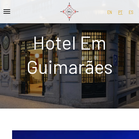
EN
PT
ES
Hotel Em
Guimarães