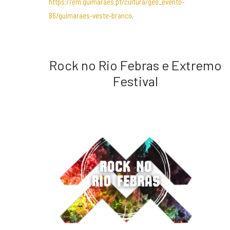
https://em.guimaraes.pt/cultura/geo_evento-
86/guimaraes-veste-branco
.
Rock no Rio Febras e Extremo
Festival