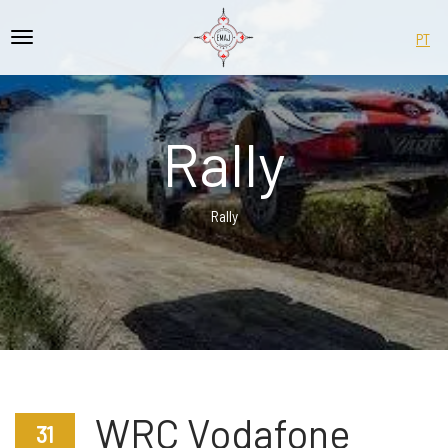
PT
Rally
Rally
WRC Vodafone
31